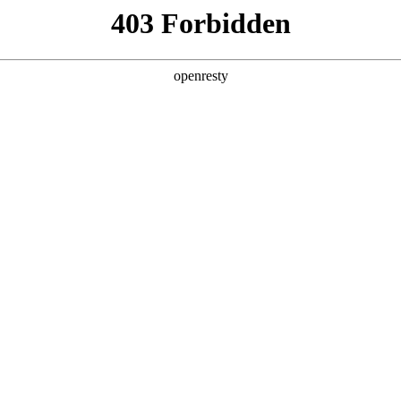
产品及服务
行业解决方案
合作伙伴
投资者关系
制造进化Autodesk新品全线首发
2026 / 05 / 06
为深度嵌入工作流的智能引擎，云端协同从“异地办公的共享载体”，
效率到创意的底层重构。
desk 2027以「AI原生+全云互联」为核心，升级全线产品矩阵，